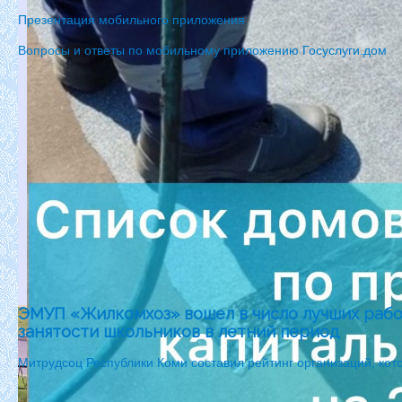
Презентация мобильного приложения
Вопросы и ответы по мобильному приложению Госуслуги.дом
ЭМУП «Жилкомхоз» вошел в число лучших рабо
занятости школьников в летний период
Митрудсоц Республики Коми составил рейтинг организаций, ко