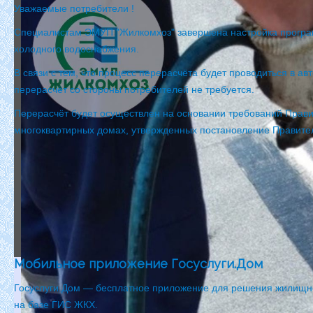
Уважаемые потребители !
Специалистам ЭМУП "Жилкомхоз" завершена настройка програм
холодного водоснабжения.
В связи с тем, что процесс перерасчёта будет проводиться в 
перерасчёт со стороны потребителей не требуется.
Перерасчёт будет осуществлен на основании требований Прав
многоквартирных домах, утвержденных постановление Правите
Мобильное приложение Госуслуги.Дом
Госуслуги
.
Дом
—
бесплатное
приложение
для
решения
жилищн
на
базе
ГИС
ЖКХ.