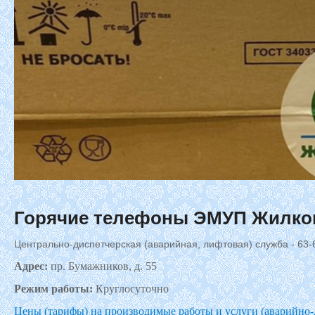
Горячие
телефоны ЭМУП Жилко
Центрально-диспетчерская (аварийная, лифтовая) служба - 63-6
Адрес:
пр. Бумажников, д. 55
Режим работы:
Круглосуточно
Цены (тарифы) на производимые работы и услуги (аварийно