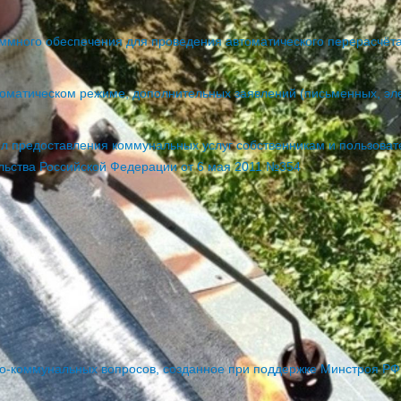
много обеспечения для проведения автоматического перерасчёта
автоматическом режиме, дополнительных заявлений (письменных, эл
ил предоставления коммунальных услуг собственникам и пользова
льства Российской Федерации от 6 мая 2011 №354
о
-
коммунальных
вопросов
,
созданное
при
поддержке
Минстроя
РФ