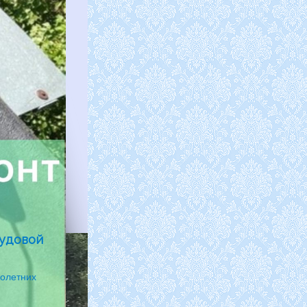
рудовой
нолетних