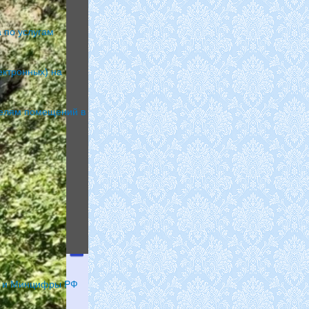
 по услугам
ектронных) на
телям помещений в
и
Минцифры
РФ