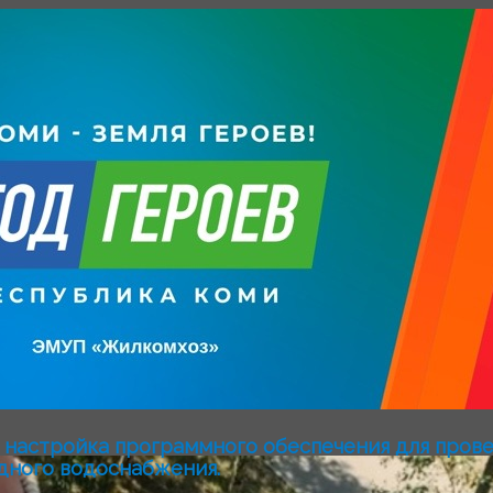
азопровода
 газопровода
газопровода
газопровода
 газопровода
домового газопровода
домового газопровода
о газопровода
настройка программного обеспечения для пров
одного водоснабжения.