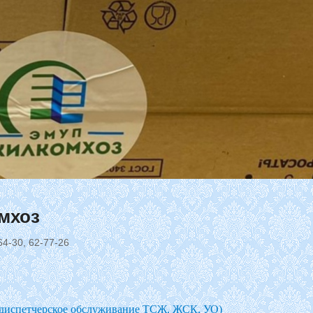
мхоз
4-30, 62-77-26
-диспетчерское обслуживание ТСЖ, ЖСК, УО)