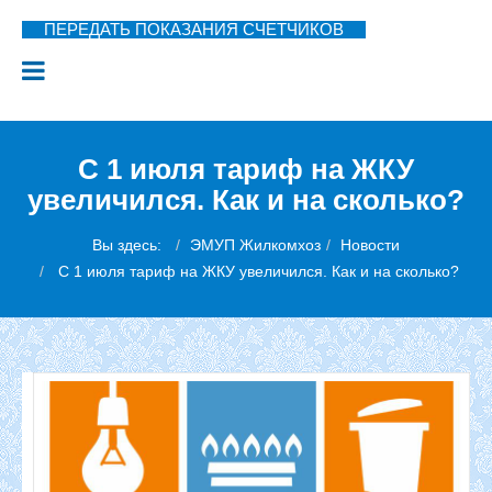
ПЕРЕДАТЬ ПОКАЗАНИЯ СЧЕТЧИКОВ
С 1 июля тариф на ЖКУ
увеличился. Как и на сколько?
Вы здесь:
ЭМУП Жилкомхоз
Новости
С 1 июля тариф на ЖКУ увеличился. Как и на сколько?