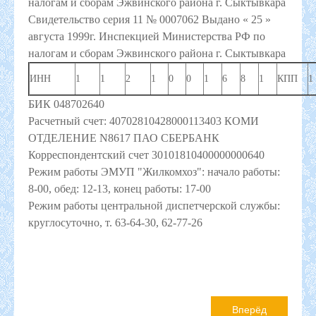
налогам и сборам Эжвинского района г. Сыктывкара
Свидетельство серия 11 № 0007062 Выдано « 25 »
августа 1999г.
Инспекцией Министерства РФ по
налогам и сборам Эжвинского района г. Сыктывкара
ИНН
1
1
2
1
0
0
1
6
8
1
КПП
1
БИК 048702640
Расчетный счет: 40702810428000113403 КОМИ
ОТДЕЛЕНИЕ N8617 ПАО СБЕРБАНК
Корреспондентский счет 30101810400000000640
Режим работы ЭМУП "Жилкомхоз": начало работы:
8-00, обед: 12-13, конец работы: 17-00
Режим работы центральной диспетчерской службы:
круглосуточно, т. 63-64-30, 62-77-26
Вперёд