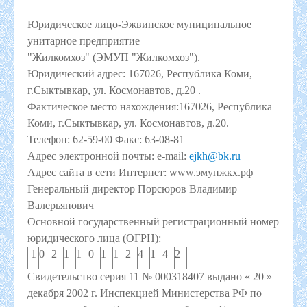
Юридическое лицо-Эжвинское муниципальное
унитарное предприятие
"Жилкомхоз" (ЭМУП "Жилкомхоз").
Юридический адрес: 167026, Республика Коми,
г.Сыктывкар, ул. Космонавтов, д.20 .
Фактическое место нахождения:167026, Республика
Коми, г.Сыктывкар, ул. Космонавтов, д.20.
Телефон: 62-59-00 Факс: 63-08-81
Адрес электронной почты: e-mail:
ejkh@bk.ru
Адрес сайта в сети Интернет: www.эмупжкх.рф
Генеральный директор Порсюров Владимир
Валерьянович
Основной государственный регистрационный номер
юридического лица (ОГРН):
1
0
2
1
1
0
1
1
2
4
1
4
2
Свидетельство серия 11 № 000318407 выдано « 20 »
декабря 2002 г.
Инспекцией Министерства РФ по